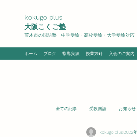
​kokugo plus​
​大阪こくご塾
茨木市の国語塾｜中学受験・高校受験・大学受験対応
ホーム
ブログ
指導実績
授業方針
入会のご案内
全ての記事
受験国語
お知らせ
kokugo plus
2022